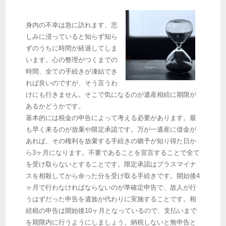
身内の不幸は急に訪れます、悲
しみに浸っていると知らず知ら
ずのうちに時間が経過してしま
います。心の整理がつくまでの
時間、全ての手続きが凍結でき
れば良いのですが、そう言うわ
けにも行きません。そこで気になるのが遺産相続に期限が
あるかどうかです。
基本的には税金の申告によって考える必要があります。最
相続
税って💢💢💢 絶対おかしい
税金
ですよね❗️ 親から譲り受けるものになぜ課税
も早く来るのが放棄や限定承認です。万が一遺産に借金が
されるのかその意味がわかりません❗️ 財政が困窮していた時代に決めたものをず
あれば、その権利を放棄する手続きの猶予が知り得た日か
っと続けている。 そして今は海外へ国民の血税を流し続けている。 搾取以外の
何物でもないです💢
#
相続税は廃止
x.com/sekaibuzzdouga…
ら3ヶ月になります。不要であることを宣言することで全て
を受け取らないとすることです。限定承認はプラスマイナ
世界バズ動画
@SekaiBuzzDouga
昨日 13:55
スを相殺してから余った分を受け取る手続きです。開始後4
ヶ月で行わなければならないのが準確定申告で、故人が行
うはずだった申告を遺族が代わりに実施することです。相
続税の申告は開始後10ヶ月となっているので、支払いまで
を期限内に行うようにしましょう。納税しないと無申告と