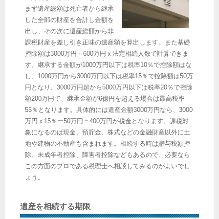
まず遺産総額は死亡者から継承
した全部の財産を合計し金額を
出し、その次に遺産総額から非
課税財産を差し引き正味の遺産額を算出します。また基礎
控除額は3000万円＋600万円ｘ法定相続人数で計算できま
す。継承する金額が1000万円以下は税率10％で控除額はな
し、1000万円から3000万円以下は税率15％で控除額は50万
円となり、3000万円超から5000万円以下は税率20％で控除
額200万円で、継承金額が6億円を超える場合は最高税率
55％となります。具体的には遺産金額3000万円なら、3000
万円ｘ15％ー50万円＝400万円が税金となります。課税対
象になるのは現金、預貯金、株式などの金融財産以外に土
地や建物の不動産も含まれます。相続する時は贈与税額控
除、未成年者控除、障害者控除などもあるので、必要なら
この方面のプロである税理士へ相談してみるのがよいでし
ょう。
遺産を相続する期限