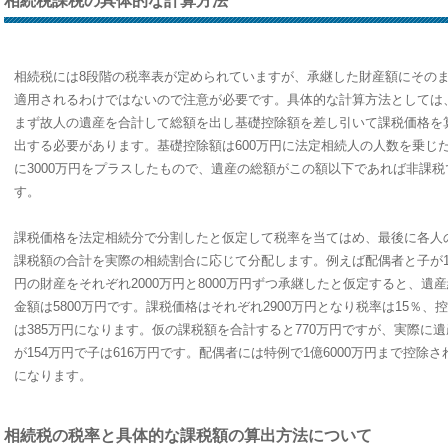
相続税課税の具体的な計算方法
相続税には8段階の税率表が定められていますが、承継した財産額にその
適用されるわけではないので注意が必要です。具体的な計算方法としては
まず故人の遺産を合計して総額を出し基礎控除額を差し引いて課税価格を
出する必要があります。基礎控除額は600万円に法定相続人の人数を乗じ
に3000万円をプラスしたもので、遺産の総額がこの額以下であれば非課税
す。
課税価格を法定相続分で分割したと仮定して税率を当てはめ、最後に各人
課税額の合計を実際の相続割合に応じて分配します。例えば配偶者と子が
円の財産をそれぞれ2000万円と8000万円ずつ承継したと仮定すると、遺
金額は5800万円です。課税価格はそれぞれ2900万円となり税率は15％
は385万円になります。仮の課税額を合計すると770万円ですが、実際に
が154万円で子は616万円です。配偶者には特例で1億6000万円まで控
になります。
相続税の税率と具体的な課税額の算出方法について