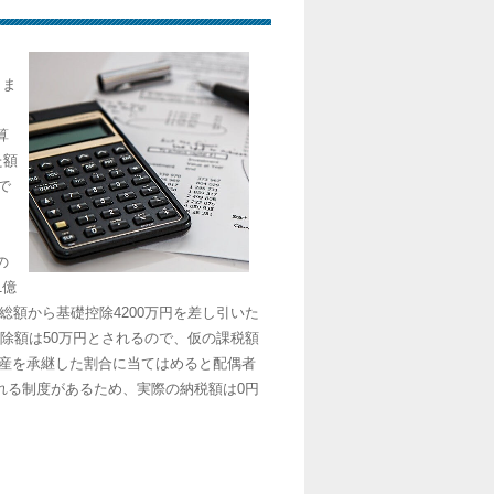
まま
、
算
た額
で
の
1億
産総額から基礎控除4200万円を差し引いた
、控除額は50万円とされるので、仮の課税額
遺産を承継した割合に当てはめると配偶者
除される制度があるため、実際の納税額は0円