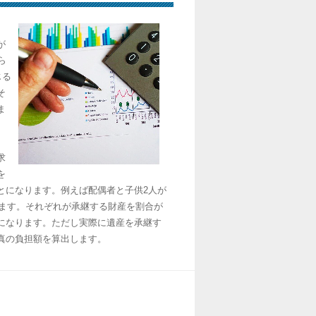
が
ら
じる
そ
ま
求
を
とになります。例えば配偶者と子供2人が
れます。それぞれが承継する財産を割合が
になります。ただし実際に遺産を承継す
真の負担額を算出します。