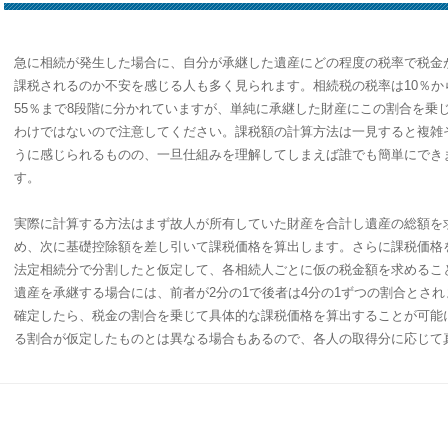
急に相続が発生した場合に、自分が承継した遺産にどの程度の税率で税金
課税されるのか不安を感じる人も多く見られます。相続税の税率は10％か
55％まで8段階に分かれていますが、単純に承継した財産にこの割合を乗
わけではないので注意してください。課税額の計算方法は一見すると複雑
うに感じられるものの、一旦仕組みを理解してしまえば誰でも簡単にでき
す。
実際に計算する方法はまず故人が所有していた財産を合計し遺産の総額を
め、次に基礎控除額を差し引いて課税価格を算出します。さらに課税価格
法定相続分で分割したと仮定して、各相続人ごとに仮の税金額を求めるこ
遺産を承継する場合には、前者が2分の1で後者は4分の1ずつの割合とさ
確定したら、税金の割合を乗じて具体的な課税価格を算出することが可能
る割合が仮定したものとは異なる場合もあるので、各人の取得分に応じて