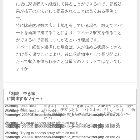
に後に家賃収入を継続して得ることができるので、節税効
返信先:
果が抜群の方法として提案されることは良くある事例で
Warning
: Undefined
私は
相続
放棄しましたが 住む人が居なくなれば解体しなき
す。
array key 1 in
ゃで その費用も今稼がねばですー😇
空き家
になったらすぐ
朽ちてしまうので 費用貯まるまでは長生きしてね…の気持
特に比較的坪数の広い土地を有している場合、敢えてアパ
ち😔
ートを新築で建てることにより、マイナス収支を作ること
/home/gv12002051/escocoin.com/public_html/inc/twitter.php
on line
23
ができるので節税につながるという理屈です。
Warning
: Trying to access array offset on null in
/home/gv12002051/escocoin.com/public_html/inc/twitter.php
on line
23
アパート経営を選択した場合は、人が住める状態をできる
だけ長く保つことにより、後に収益物件として長期間にわ
相続
した実家が
空き家
になっていませんか？ 固定資産税だ
けでなく、管理や修繕などの負担もあります。 「所有・活
Warning
: Undefined
たって収入を得られることは最大のメリットではないでし
用・売却」 判断するためのポイントをまとめました。 ▼記
array key 2 in
ょうか。
事はこちら
/home/gv12002051/escocoin.com/public_html/inc/twitter.php
on line
23
Warning
: Trying to access array offset on null in
/home/gv12002051/escocoin.com/public_html/inc/twitter.php
on line
23
「相続 空き家」
に関連するツイート
「売り物件がない」 最近、不動産会社さんから本当によく
聞きます。 でも、
空き家
はある。
相続
物件もある。 使わ
Warning
: Undefined
れていない実家もある。 つまり本当に足りないのは、 「物
array key 3 in
件」ではないのかもしれません。 じゃあ何が足りないの
Warning
: Undefined array key 0 in
か？↓
/home/gv12002051/escocoin.com/public_html/inc/twitter.php
on line
23
/home/gv12002051/escocoin.com/public_html/inc/twitter.php
on line
23
Warning
: Trying to access array offset on null in
/home/gv12002051/escocoin.com/public_html/inc/twitter.php
on line
23
Warning
: Trying to access array offset on null in
/home/gv12002051/escocoin.com/public_html/inc/twitter.php
on line
23